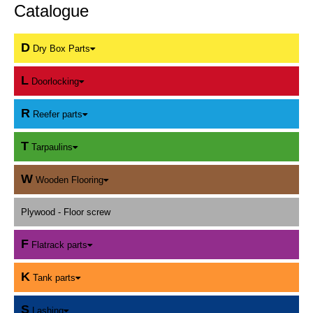
Catalogue
D
Dry Box Parts
L
Doorlocking
R
Reefer parts
T
Tarpaulins
W
Wooden Flooring
Plywood - Floor screw
F
Flatrack parts
K
Tank parts
S
Lashing