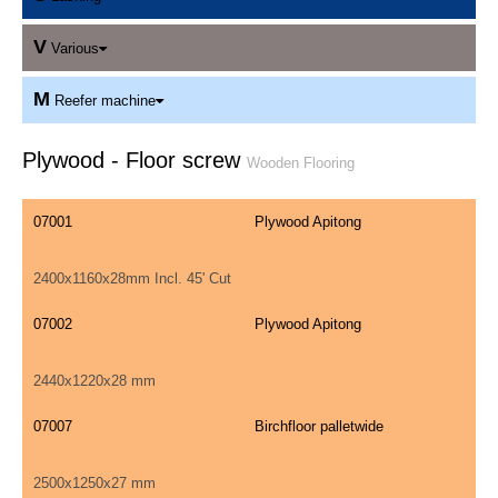
V
Various
M
Reefer machine
Plywood - Floor screw
Wooden Flooring
07001
Plywood Apitong
2400x1160x28mm Incl. 45' Cut
07002
Plywood Apitong
2440x1220x28 mm
07007
Birchfloor palletwide
2500x1250x27 mm