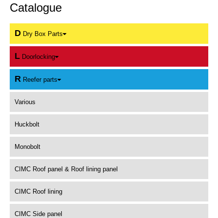
Catalogue
D
Dry Box Parts
L
Doorlocking
R
Reefer parts
Various
Huckbolt
Monobolt
CIMC Roof panel & Roof lining panel
CIMC Roof lining
CIMC Side panel