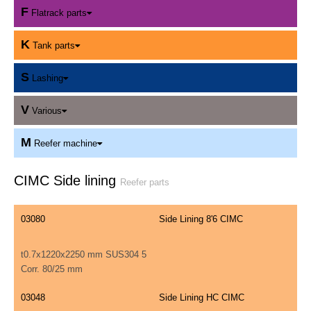
F
Flatrack parts
K
Tank parts
S
Lashing
V
Various
M
Reefer machine
CIMC Side lining
Reefer parts
03080
Side Lining 8'6 CIMC
t0.7x1220x2250 mm SUS304 5
Corr. 80/25 mm
03048
Side Lining HC CIMC