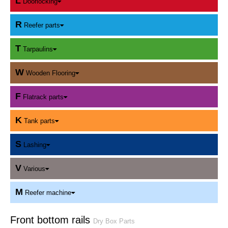
L
Doorlocking
R
Reefer parts
T
Tarpaulins
W
Wooden Flooring
F
Flatrack parts
K
Tank parts
S
Lashing
V
Various
M
Reefer machine
Front bottom rails
Dry Box Parts