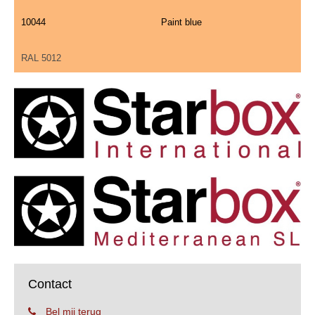
10044
Paint blue
RAL 5012
Contact
Bel mij terug