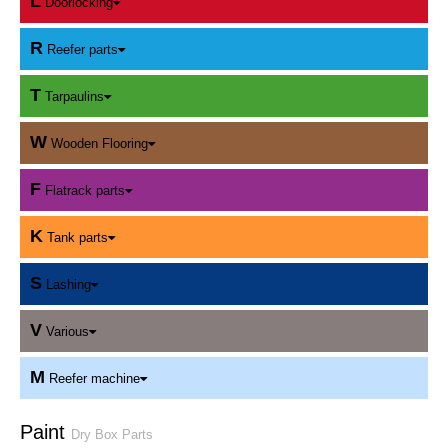
L
Doorlocking
R
Reefer parts
T
Tarpaulins
W
Wooden Flooring
F
Flatrack parts
K
Tank parts
S
Lashing
V
Various
M
Reefer machine
Paint
Dry Box Parts