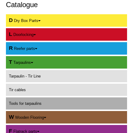
Catalogue
D
Dry Box Parts
L
Doorlocking
R
Reefer parts
T
Tarpaulins
Tarpaulin - Tir Line
Tir cables
Tools for tarpaulins
W
Wooden Flooring
F
Flatrack parts