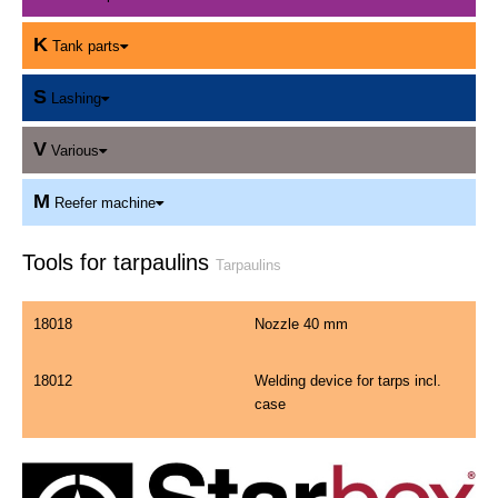
K
Tank parts
S
Lashing
V
Various
M
Reefer machine
Tools for tarpaulins
Tarpaulins
18018
Nozzle 40 mm
18012
Welding device for tarps incl.
case