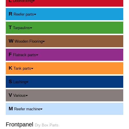
L
Doorlocking
R
Reefer parts
T
Tarpaulins
W
Wooden Flooring
F
Flatrack parts
K
Tank parts
S
Lashing
V
Various
M
Reefer machine
Frontpanel
Dry Box Parts