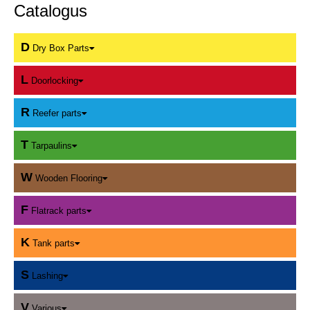
Catalogus
D
Dry Box Parts
L
Doorlocking
R
Reefer parts
T
Tarpaulins
W
Wooden Flooring
F
Flatrack parts
K
Tank parts
S
Lashing
V
Various